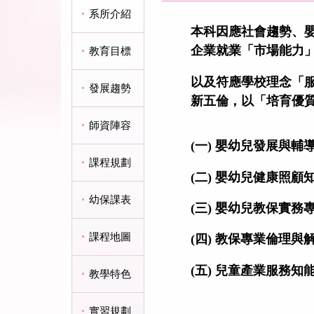
系所介紹
本科因應社會趨勢、
企業就業「市場能力
教育目標
以及符應學校理念「
發展趨勢
新五倫，以「培育優
師資陣容
(
一
)
嬰幼兒發展與輔
課程規劃
(
二
)
嬰幼兒健康照顧
幼保課表
(
三
)
嬰幼兒教保實務
課程地圖
(四
) 教保專業倫理與
(
五
)
兒童產業服務知
教學特色
實習規劃