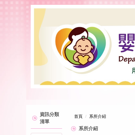
跳
到
主
要
內
容
區
資訊分類
首頁
系所介紹
清單
系所介紹